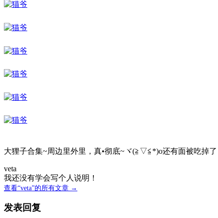
大狸子合集~周边里外里，真•彻底~ヾ(≧▽≦*)o还有面被吃掉
veta
我还没有学会写个人说明！
查看“veta”的所有文章 →
发表回复