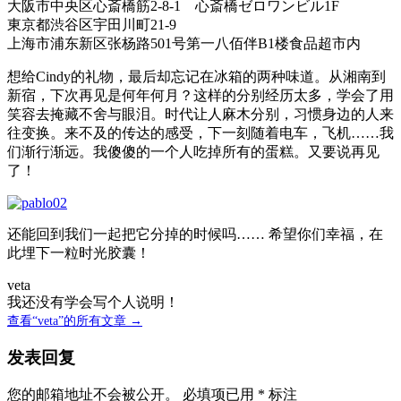
大阪市中央区心斎橋筋2-8-1 心斎橋ゼロワンビル1F
東京都渋谷区宇田川町21-9
上海市浦东新区张杨路501号第一八佰伴B1楼食品超市内
想给Cindy的礼物，最后却忘记在冰箱的两种味道。从湘南到
新宿，下次再见是何年何月？这样的分别经历太多，学会了用
笑容去掩藏不舍与眼泪。时代让人麻木分别，习惯身边的人来
往变换。来不及的传达的感受，下一刻随着电车，飞机……我
们渐行渐远。我傻傻的一个人吃掉所有的蛋糕。又要说再见
了！
还能回到我们一起把它分掉的时候吗…… 希望你们幸福，在
此埋下一粒时光胶囊！
veta
我还没有学会写个人说明！
查看“veta”的所有文章 →
发表回复
您的邮箱地址不会被公开。
必填项已用
*
标注