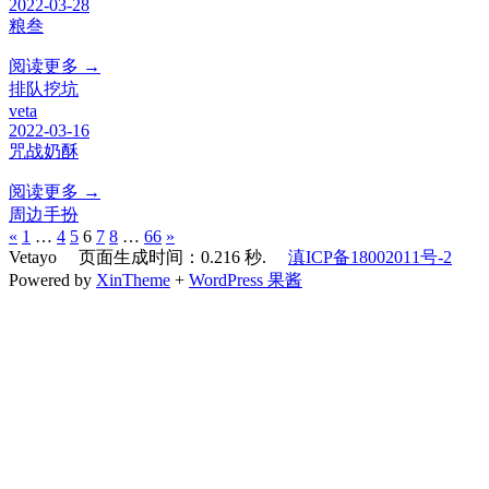
2022-03-28
粮叁
阅读更多 →
排队挖坑
veta
2022-03-16
咒战奶酥
阅读更多 →
周边手扮
«
1
…
4
5
6
7
8
…
66
»
Vetayo 页面生成时间：0.216 秒.
滇ICP备18002011号-2
Powered by
XinTheme
+
WordPress 果酱