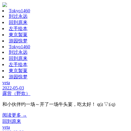
Tokyo1460
到过永远
回到原来
左手绘本
東京製菓
游园惊梦
Tokyo1460
到过永远
回到原来
左手绘本
東京製菓
游园惊梦
veta
2022-05-03
露营（野炊）
和小伙伴约一场～开了一场牛头宴，吃太好！ q(≧▽≦q)
阅读更多 →
回到原来
veta