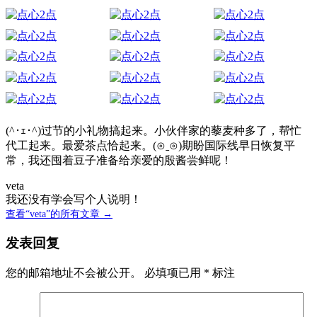
(^･ｪ･^)过节的小礼物搞起来。小伙伴家的藜麦种多了，帮忙
代工起来。最爱茶点恰起来。(⊙ˍ⊙)期盼国际线早日恢复平
常，我还囤着豆子准备给亲爱的殷酱尝鲜呢！
veta
我还没有学会写个人说明！
查看“veta”的所有文章 →
发表回复
您的邮箱地址不会被公开。
必填项已用
*
标注