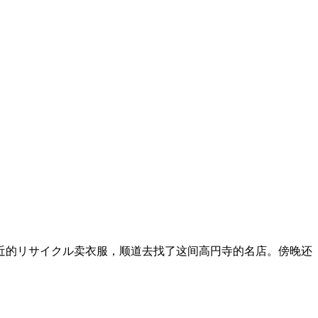
到附近的リサイクル卖衣服，顺道去找了这间高円寺的名店。傍晚还