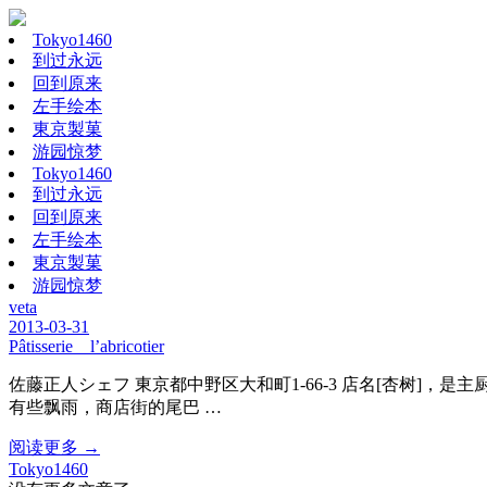
Tokyo1460
到过永远
回到原来
左手绘本
東京製菓
游园惊梦
Tokyo1460
到过永远
回到原来
左手绘本
東京製菓
游园惊梦
veta
2013-03-31
Pâtisserie l’abricotier
佐藤正人シェフ 東京都中野区大和町1-66-3 店名[杏树
有些飘雨，商店街的尾巴 …
阅读更多 →
Tokyo1460