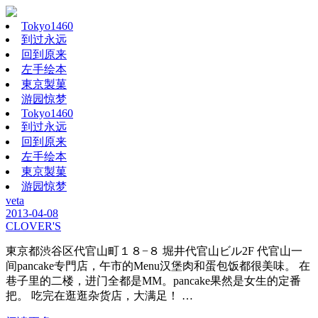
Tokyo1460
到过永远
回到原来
左手绘本
東京製菓
游园惊梦
Tokyo1460
到过永远
回到原来
左手绘本
東京製菓
游园惊梦
veta
2013-04-08
CLOVER'S
東京都渋谷区代官山町１８−８ 堀井代官山ビル2F 代官山一
间pancake专門店，午市的Menu汉堡肉和蛋包饭都很美味。 在
巷子里的二楼，进门全都是MM。pancake果然是女生的定番
把。 吃完在逛逛杂货店，大满足！ …