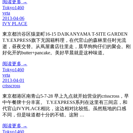
阅读更多 →
Tokyo1460
veta
2013-04-06
IVY PLACE
東京都渋谷区猿楽町16-15 DAIKANYAMA T-SITE GARDEN
T.Y.EXPRESS旗下无国籍料理，在代官山的森林里任时光流
逝，昼夜交替。从蔦屋書店往里走，晨早狗狗仔们的聚会。刚
好化开的butter+pancake。美好早晨就是这种味道。
阅读更多 →
Tokyo1460
veta
2013-04-01
crisscross
東京都港区南青山5-7-28 早上九点就开始营业的crisscross，早
中午餐牌十分丰富。 T.Y.EXPRESS系列在这里有三间店，和
代官山IVYPLACE相比，这边相对比较抵。虽然瓶地的口感
不同，但是味道都十分的不错。这附 …
阅读更多 →
Tokyo1460