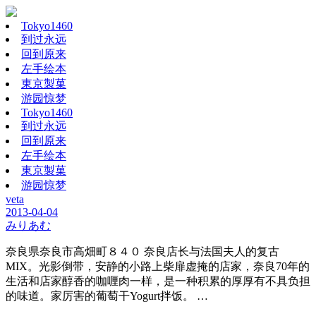
Tokyo1460
到过永远
回到原来
左手绘本
東京製菓
游园惊梦
Tokyo1460
到过永远
回到原来
左手绘本
東京製菓
游园惊梦
veta
2013-04-04
みりあむ
奈良県奈良市高畑町８４０ 奈良店长与法国夫人的复古
MIX。光影倒带，安静的小路上柴扉虚掩的店家，奈良70年的
生活和店家醇香的咖喱肉一样，是一种积累的厚厚有不具负担
的味道。家厉害的葡萄干Yogurt拌饭。 …