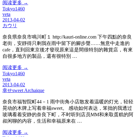
阅读更多 →
Tokyo1460
veta
2013-04-02
カウリ
奈良県奈良市鳴川町１ http://kauri-online.com 下午四點的奈良
老街，安靜得只剩我在雨中留下的腳步聲……無意中走進的
cafe，直到回東京後才發現原來這是間很特別的雜貨店，有來
自很多地方的製品，還有很特別 …
阅读更多 →
Tokyo1460
veta
2013-04-02
幸せsweet Archaique
奈良市福智院町44－1 雨中街角小店散发着温暖的灯光，轻轻
晃动的木牌上写着幸福sweet。 感动如何表达，笨拙的我透过
玻璃看着安静的奈良下町，不时听到店员MM和来取蛋糕的阿
叔闲聊的内容，生活和幸福原来在 …
阅读更多 →