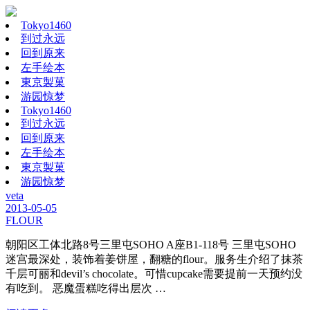
Tokyo1460
到过永远
回到原来
左手绘本
東京製菓
游园惊梦
Tokyo1460
到过永远
回到原来
左手绘本
東京製菓
游园惊梦
veta
2013-05-05
FLOUR
朝阳区工体北路8号三里屯SOHO A座B1-118号 三里屯SOHO
迷宫最深处，装饰着姜饼屋，翻糖的flour。服务生介绍了抹茶
千层可丽和devil’s chocolate。可惜cupcake需要提前一天预约没
有吃到。 恶魔蛋糕吃得出层次 …