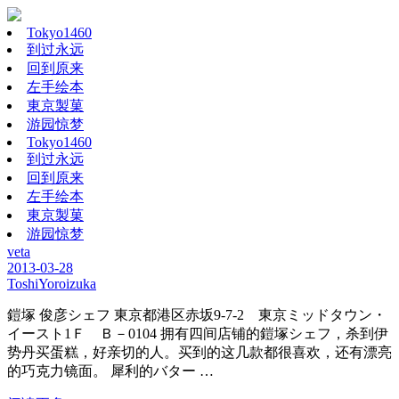
Tokyo1460
到过永远
回到原来
左手绘本
東京製菓
游园惊梦
Tokyo1460
到过永远
回到原来
左手绘本
東京製菓
游园惊梦
veta
2013-03-28
ToshiYoroizuka
鎧塚 俊彦シェフ 東京都港区赤坂9-7-2 東京ミッドタウン・
イースト1Ｆ Ｂ－0104 拥有四间店铺的鎧塚シェフ，杀到伊
势丹买蛋糕，好亲切的人。买到的这几款都很喜欢，还有漂亮
的巧克力镜面。 犀利的バター …