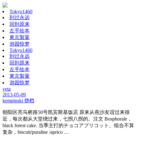
Tokyo1460
到过永远
回到原来
左手绘本
東京製菓
游园惊梦
Tokyo1460
到过永远
回到原来
左手绘本
東京製菓
游园惊梦
veta
2013-05-09
kempinski 饼档
朝阳区亮马桥路50号凯宾斯基饭店 原来从燕沙友谊过来很
近，每次都从大堂绕过来，七拐八拐的。注文 Bosphorale，
black forest cake. 当季主打的チョコアプリコット。组合不算
复杂，biscuit/puraline /aprico …