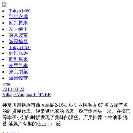
Tokyo1460
到过永远
回到原来
左手绘本
東京製菓
游园惊梦
Tokyo1460
到过永远
回到原来
左手绘本
東京製菓
游园惊梦
veta
2013-03-23
Village Vanguard DINER
神奈川県横浜市西区高島2-16-1 ルミネ横浜店 6F 名古屋有名
的雑貨屋代表。经常逛他家的书店，餐厅倒是头一次。在横滨
等幸子小姐的时候发现了美味的汉堡。店员推荐-->牛油果 海
苔 莲藕片有趣的仕上，口感 …