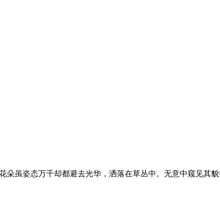
旅行，花朵虽姿态万千却都避去光华，洒落在草丛中。无意中窥见