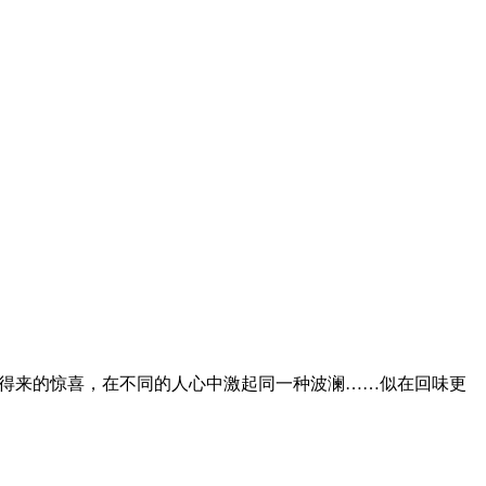
其貌得来的惊喜，在不同的人心中激起同一种波澜……似在回味更