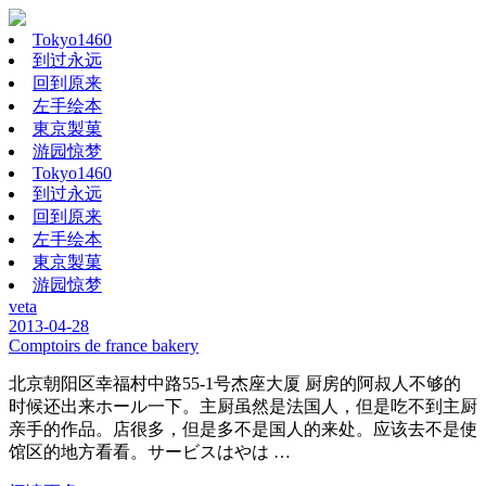
Tokyo1460
到过永远
回到原来
左手绘本
東京製菓
游园惊梦
Tokyo1460
到过永远
回到原来
左手绘本
東京製菓
游园惊梦
veta
2013-04-28
Comptoirs de france bakery
北京朝阳区幸福村中路55-1号杰座大厦 厨房的阿叔人不够的
时候还出来ホール一下。主厨虽然是法国人，但是吃不到主厨
亲手的作品。店很多，但是多不是国人的来处。应该去不是使
馆区的地方看看。サービスはやは …