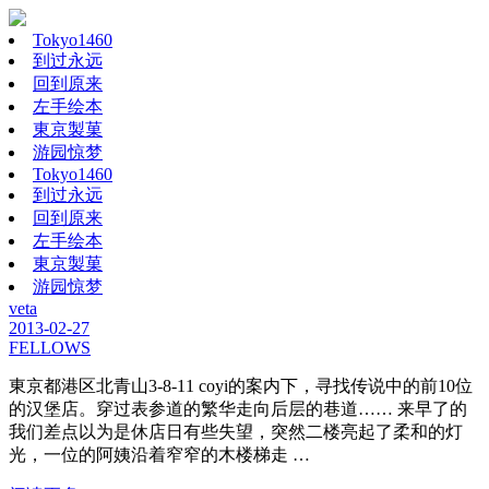
Tokyo1460
到过永远
回到原来
左手绘本
東京製菓
游园惊梦
Tokyo1460
到过永远
回到原来
左手绘本
東京製菓
游园惊梦
veta
2013-02-27
FELLOWS
東京都港区北青山3-8-11 coyi的案内下，寻找传说中的前10位
的汉堡店。穿过表参道的繁华走向后层的巷道…… 来早了的
我们差点以为是休店日有些失望，突然二楼亮起了柔和的灯
光，一位的阿姨沿着窄窄的木楼梯走 …