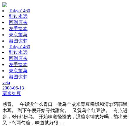
Tokyo1460
到过永远
回到原来
左手绘本
東京製菓
游园惊梦
Tokyo1460
到过永远
回到原来
左手绘本
東京製菓
游园惊梦
veta
2008-06-13
粟米红豆
感冒。 午饭没什么胃口，做鸟个粟米青豆稀饭和清炒蒟蒻黑
木耳。 到下午便开始寻找甜食。 又煲鸟个红豆沙。 有点进
步，8分都粉鸟。 开始味道怪怪的，没糖水铺的好喝，豁出去
又下鸟两勺糖，味道就好很 …