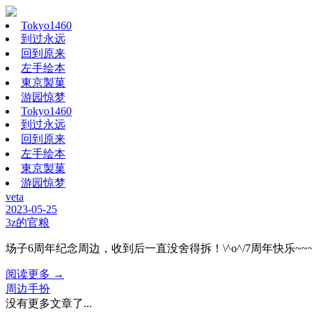
Tokyo1460
到过永远
回到原来
左手绘本
東京製菓
游园惊梦
Tokyo1460
到过永远
回到原来
左手绘本
東京製菓
游园惊梦
veta
2023-05-25
3z的官粮
场子6周年纪念周边，收到后一直没舍得拆！\^o^/7周年快乐~~~山山的
阅读更多 →
周边手扮
没有更多文章了...