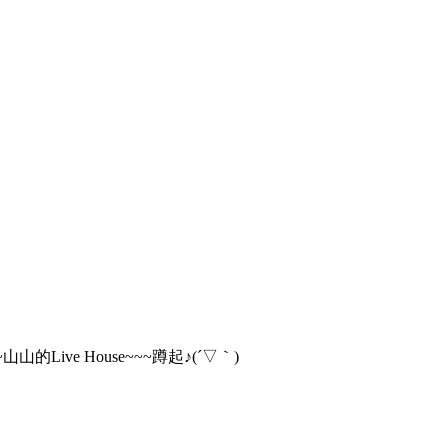
Live House~~~蹲起♪(´▽｀)