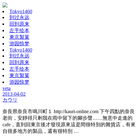
Tokyo1460
到过永远
回到原来
左手绘本
東京製菓
游园惊梦
Tokyo1460
到过永远
回到原来
左手绘本
東京製菓
游园惊梦
veta
2013-04-02
カウリ
奈良県奈良市鳴川町１ http://kauri-online.com 下午四點的奈良
老街，安靜得只剩我在雨中留下的腳步聲……無意中走進的
cafe，直到回東京後才發現原來這是間很特別的雜貨店，有來
自很多地方的製品，還有很特別 …