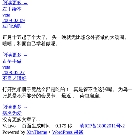
阅读更多 →
左手绘本
veta
2009-02-09
豆面汤圆
正月十五起了个大早。 头一晚就无比想念外婆做的大汤圆。
嘻嘻，和面自己学着做呢。
阅读更多 →
古早手做
veta
2008-05-27
不良ノ嗜好
打开照相册子竟然全部是吃的！ 真是管不住这张嘴。 为鸟一
张总是积不够分的会员卡。 最近， 荷包扁扁。
阅读更多 →
病名为爱
没有更多文章了...
Vetayo 页面生成时间：0.179 秒.
滇ICP备18002011号-2
Powered by
XinTheme
+
WordPress 果酱