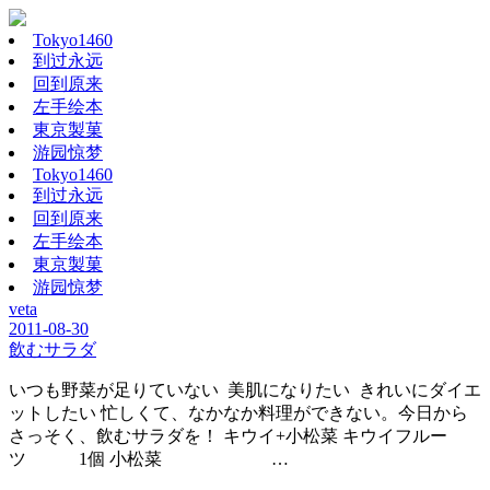
Tokyo1460
到过永远
回到原来
左手绘本
東京製菓
游园惊梦
Tokyo1460
到过永远
回到原来
左手绘本
東京製菓
游园惊梦
veta
2011-08-30
飲むサラダ
いつも野菜が足りていない 美肌になりたい きれいにダイエ
ットしたい 忙しくて、なかなか料理ができない。今日から
さっそく、飲むサラダを！ キウイ+小松菜 キウイフルー
ツ 1個 小松菜 …