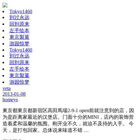
Tokyo1460
到过永远
回到原来
左手绘本
東京製菓
游园惊梦
Tokyo1460
到过永远
回到原来
左手绘本
東京製菓
游园惊梦
veta
2013-01-08
homeys
東京都東京都新宿区高田馬場2-9-1 open前就注意到的店，因
为是距离家最近的汉堡店。门面十分的MINI，店内的装饰营
造着柔和温馨的氛围。刚开业不久，就迫不及待的入手。 今
天，是打包回家。总体说来味道不错 …