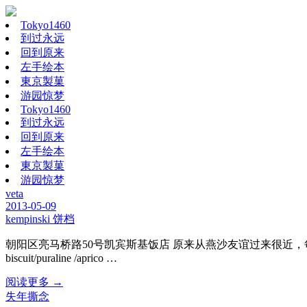
Tokyo1460
到过永远
回到原来
左手绘本
東京製菓
游园惊梦
Tokyo1460
到过永远
回到原来
左手绘本
東京製菓
游园惊梦
veta
2013-05-09
kempinski 饼档
朝阳区亮马桥路50号凯宾斯基饭店 原来从燕沙友谊过来很近，每次都从大
biscuit/puraline /aprico …
阅读更多 →
失年撕念