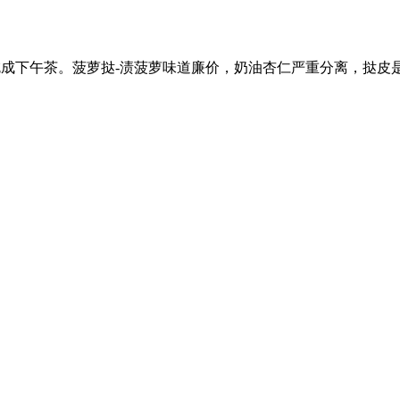
号 早餐吃成下午茶。菠萝挞-渍菠萝味道廉价，奶油杏仁严重分离