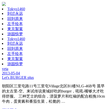
Tokyo1460
到过永远
回到原来
左手绘本
東京製菓
游园惊梦
Tokyo1460
到过永远
回到原来
左手绘本
東京製菓
游园惊梦
veta
2013-05-04
Let's BURGER plus
朝阳区三里屯路11号三里屯Village北区B1楼NLG-46B号 晨早
的太古里-空。来试传说黄城好吃的burger，吼吼-嘴够大才吃
得舒服。 三种芝士的组合，渍菠萝片和红椒的配合粗挽10cm
牛肉，蛋黄酱和番茄生菜，松脆的 …