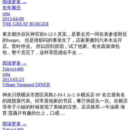
阅读更多 →
失年撕念
veta
2013-04-08
THE GREAT BURGER
東京都渋谷区神宮前6-12-5 其实，是要去另一间在表参道附近
的burger。 但是很郁闷的事发生了，店家要搬到六本木去开
店。暂时停业。 所以回到原宿，试了他家。有全蔬菜滴包
包，整个克完了，这样罪恶感会不会 …
阅读更多 →
Tokyo1460
veta
2013-03-23
Village Vanguard DINER
神奈川県横浜市西区高島2-16-1 ルミネ横浜店 6F 名古屋有名
的雑貨屋代表。经常逛他家的书店，餐厅倒是头一次。在横滨
等幸子小姐的时候发现了美味的汉堡。店员推荐-->牛油果 海
苔 莲藕片有趣的仕上，口感 …
阅读更多 →
Tokyo1460