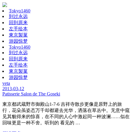
Tokyo1460
到过永远
回到原来
左手绘本
東京製菓
游园惊梦
Tokyo1460
到过永远
回到原来
左手绘本
東京製菓
游园惊梦
veta
2013-03-12
Patisserie Salon de The Goseki
東京都武蔵野市御殿山1-7-6 吉祥寺散步更像是原野上的旅
行，花朵虽姿态万千却都避去光华，洒落在草丛中。无意中窥
见其貌得来的惊喜，在不同的人心中激起同一种波澜……似在
回味更是一种不舍。听到的 看见的 …