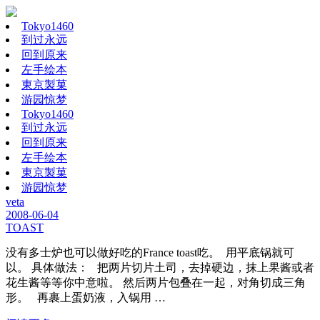
Tokyo1460
到过永远
回到原来
左手绘本
東京製菓
游园惊梦
Tokyo1460
到过永远
回到原来
左手绘本
東京製菓
游园惊梦
veta
2008-06-04
TOAST
没有多士炉也可以做好吃的France toast吃。 用平底锅就可
以。 具体做法： 把两片切片土司，去掉硬边，抹上果酱或者
花生酱等等你中意啦。 然后两片包叠在一起，对角切成三角
形。 再裹上蛋奶液，入锅用 …