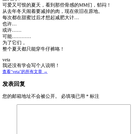
可爱又可恨的夏天，看到那些骨感的MM们，郁闷！
从去年冬天闹着要减掉的肉，现在依旧在原地。
每次都在甜蜜过后才想起减肥大计…
也许…
或许……
可能…………
为了它们，
整个夏天都只能穿牛仔裤咯！
veta
我还没有学会写个人说明！
查看“veta”的所有文章 →
发表回复
您的邮箱地址不会被公开。
必填项已用
*
标注