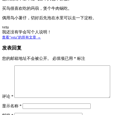
买鸟很喜欢吃的蒟蒻，煲个牛肉锅吃。
偶用鸟小薯仔，切好后先泡在水里可以去一下淀粉。
veta
我还没有学会写个人说明！
查看“veta”的所有文章 →
发表回复
您的邮箱地址不会被公开。
必填项已用
*
标注
评论
*
显示名称
*