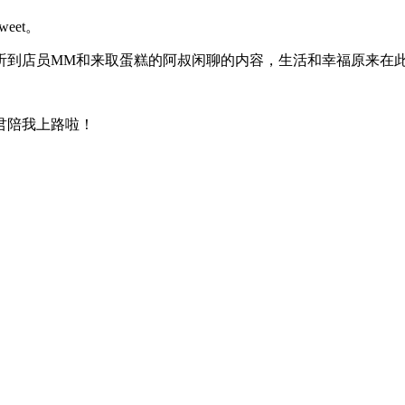
et。
听到店员MM和来取蛋糕的阿叔闲聊的内容，生活和幸福原来在
君陪我上路啦！