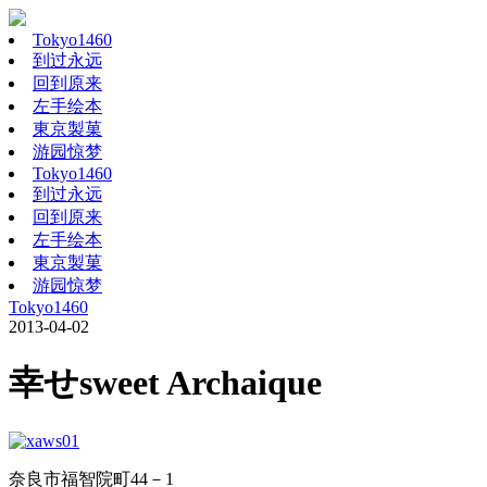
Tokyo1460
到过永远
回到原来
左手绘本
東京製菓
游园惊梦
Tokyo1460
到过永远
回到原来
左手绘本
東京製菓
游园惊梦
Tokyo1460
2013-04-02
幸せsweet Archaique
奈良市福智院町44－1