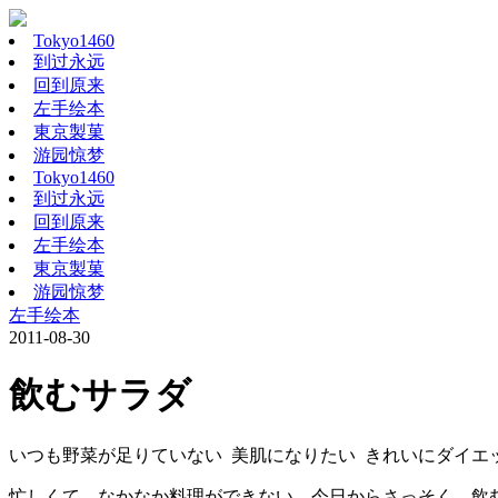
Tokyo1460
到过永远
回到原来
左手绘本
東京製菓
游园惊梦
Tokyo1460
到过永远
回到原来
左手绘本
東京製菓
游园惊梦
左手绘本
2011-08-30
飲むサラダ
いつも野菜が足りていない 美肌になりたい きれいにダイエ
忙しくて、なかなか料理ができない。今日からさっそく、飲