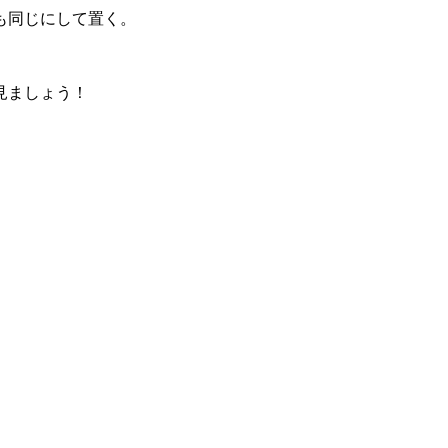
も同じにして置く。
見ましょう！
。