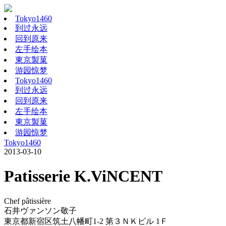
Tokyo1460
到过永远
回到原来
左手绘本
東京製菓
游园惊梦
Tokyo1460
到过永远
回到原来
左手绘本
東京製菓
游园惊梦
Tokyo1460
2013-03-10
Patisserie K.ViNCENT
Chef pâtissière
石井ヴァンソン敬子
東京都新宿区筑土八幡町1-2 第３ＮＫビル 1Ｆ