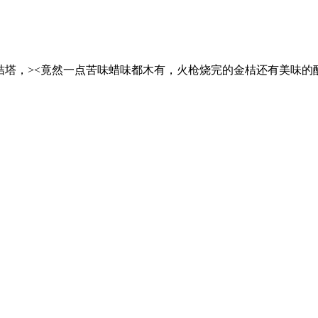
金桔塔，><竟然一点苦味蜡味都木有，火枪烧完的金桔还有美味的