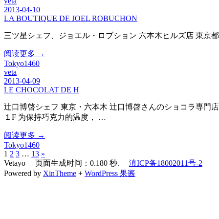
veta
2013-04-10
LA BOUTIQUE DE JOEL ROBUCHON
三ツ星シェフ、ジョエル・ロブション 六本木ヒルズ店 東京都港区六
阅读更多 →
Tokyo1460
veta
2013-04-09
LE CHOCOLAT DE H
辻口博啓シェフ 東京・六本木 辻口博啓さんのショコラ専門店。「
１F 为保持巧克力的温度， …
阅读更多 →
Tokyo1460
1
2
3
…
13
»
Vetayo 页面生成时间：0.180 秒.
滇ICP备18002011号-2
Powered by
XinTheme
+
WordPress 果酱