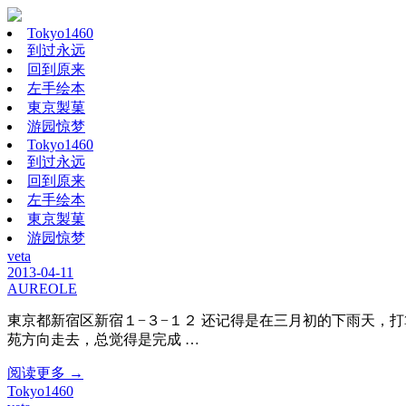
Tokyo1460
到过永远
回到原来
左手绘本
東京製菓
游园惊梦
Tokyo1460
到过永远
回到原来
左手绘本
東京製菓
游园惊梦
veta
2013-04-11
AUREOLE
東京都新宿区新宿１−３−１２ 还记得是在三月初的下雨天，
苑方向走去，总觉得是完成 …
阅读更多 →
Tokyo1460