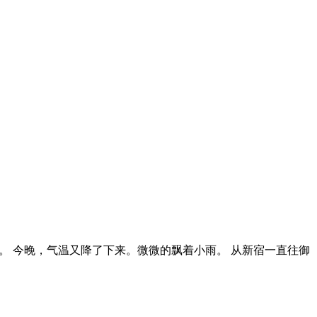
。 今晚，气温又降了下来。微微的飘着小雨。 从新宿一直往御