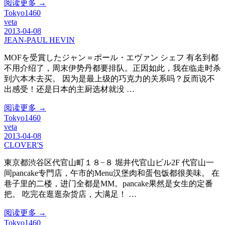
阅读更多 →
Tokyo1460
veta
2013-04-08
JEAN-PAUL HEVIN
MOFを受賞したジャン＝ポール・エヴァン シェフ 有名到都
不用介绍了，周末伊势丹都要排队。正因如此，我在临走时杀
到六本木去买。 因为是最上级的巧克力的关系吗？反而说不
出感受！还是日本的主厨选材就没 …
阅读更多 →
Tokyo1460
veta
2013-04-08
CLOVER'S
東京都渋谷区代官山町１８−８ 堀井代官山ビル2F 代官山一
间pancake专門店，午市的Menu汉堡肉和蛋包饭都很美味。 在
巷子里的二楼，进门全都是MM。pancake果然是女生的定番
把。 吃完在逛逛杂货店，大满足！ …
阅读更多 →
Tokyo1460