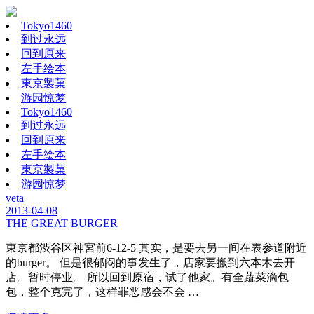
Tokyo1460
到过永远
回到原来
左手绘本
東京製菓
游园惊梦
Tokyo1460
到过永远
回到原来
左手绘本
東京製菓
游园惊梦
veta
2013-04-08
THE GREAT BURGER
東京都渋谷区神宮前6-12-5 其实，是要去另一间在表参道附近
的burger。 但是很郁闷的事发生了，店家要搬到六本木去开
店。暂时停业。 所以回到原宿，试了他家。有全蔬菜滴包
包，整个克完了，这样罪恶感会不会 …