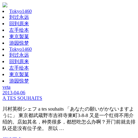
Tokyo1460
到过永远
回到原来
左手绘本
東京製菓
游园惊梦
Tokyo1460
到过永远
回到原来
左手绘本
東京製菓
游园惊梦
veta
2013-04-06
A TES SOUHAITS
川村英樹シェフ a tes souhaits 「あなたの願いがかないますよ
うに」 東京都武蔵野市吉祥寺東町3-8-8 又是一个红得不用介
绍的。店如其名，种类很多，都想吃怎么办啊？开门前就去排
队还是没有位子坐。 所以 …