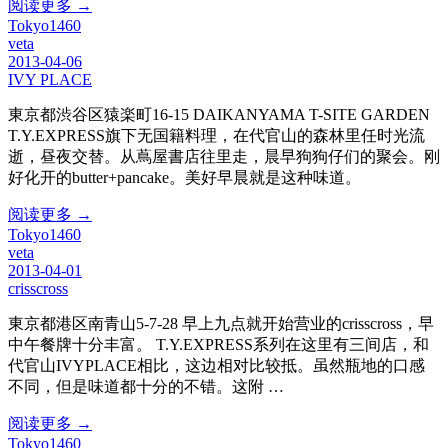
阅读更多 →
Tokyo1460
veta
2013-04-06
IVY PLACE
東京都渋谷区猿楽町16-15 DAIKANYAMA T-SITE GARDEN
T.Y.EXPRESS旗下无国籍料理，在代官山的森林里任时光流
逝，昼夜交替。从蔦屋書店往里走，晨早狗狗仔们的聚会。刚
好化开的butter+pancake。美好早晨就是这种味道。
阅读更多 →
Tokyo1460
veta
2013-04-01
crisscross
東京都港区南青山5-7-28 早上九点就开始营业的crisscross，早
中午餐牌十分丰富。 T.Y.EXPRESS系列在这里有三间店，和
代官山IVYPLACE相比，这边相对比较抵。虽然瓶地的口感
不同，但是味道都十分的不错。这附 …
阅读更多 →
Tokyo1460