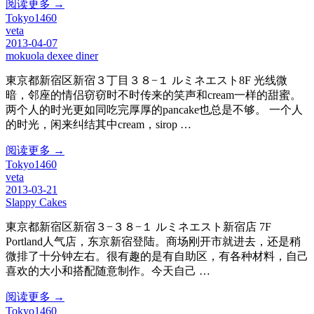
阅读更多 →
Tokyo1460
veta
2013-04-07
mokuola dexee diner
東京都新宿区新宿３丁目３８−１ ルミネエスト8F 光线微
暗，邻座的情侣窃窃时不时传来的笑声和cream一样的甜蜜。
两个人的时光更如同吃完厚厚的pancake也总是不够。 一个人
的时光，闲来纠结其中cream，sirop …
阅读更多 →
Tokyo1460
veta
2013-03-21
Slappy Cakes
東京都新宿区新宿３−３８−１ ルミネエスト新宿店 7F
Portland人气店，东京新宿登陆。商场刚开市就进去，还是稍
微排了十分钟左右。很有趣的是有自助区，有各种材料，自己
喜欢的大小和搭配随意制作。今天自己 …
阅读更多 →
Tokyo1460