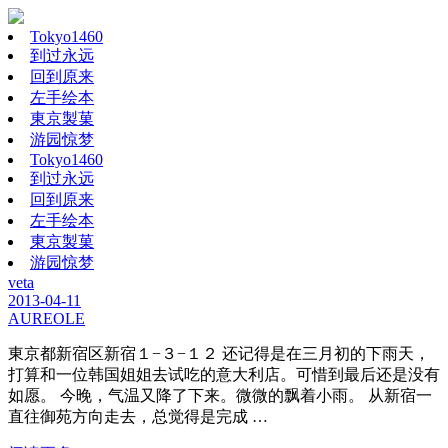
Tokyo1460
到过永远
回到原来
左手绘本
東京製菓
游园惊梦
Tokyo1460
到过永远
回到原来
左手绘本
東京製菓
游园惊梦
veta
2013-04-11
AUREOLE
東京都新宿区新宿１−３−１２ 还记得是在三月初的下雨天，
打算和一位韩国姐姐去试吃的意大利店。可惜到最后还是没有
如愿。 今晚，气温又降了下来。微微的飘着小雨。 从新宿一
直往御苑方向走去，总觉得是完成 …