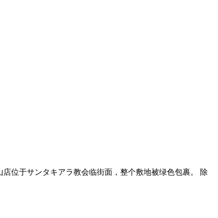
力。南青山店位于サンタキアラ教会临街面，整个敷地被绿色包裹。 除