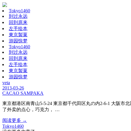
Tokyo1460
到过永远
回到原来
左手绘本
東京製菓
游园惊梦
Tokyo1460
到过永远
回到原来
左手绘本
東京製菓
游园惊梦
veta
2013-03-26
CACAO SAMPAKA
東京都港区南青山5-5-24 東京都千代田区丸の内2-6-1 大
了外卖的点心，巧克力， …
阅读更多 →
Tokyo1460